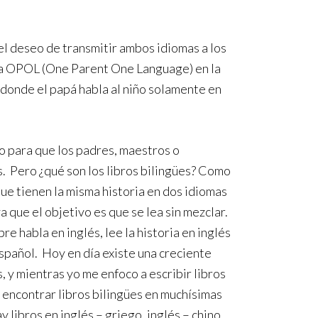
 el deseo de transmitir ambos idiomas a los
egia OPOL (One Parent One Language) en la
e donde el papá habla al niño solamente en
o para que los padres, maestros o
. Pero ¿qué son los libros bilingües? Como
 que tienen la misma historia en dos idiomas
 que el objetivo es que se lea sin mezclar.
e habla en inglés, lee la historia en inglés
español. Hoy en día existe una creciente
 y mientras yo me enfoco a escribir libros
n encontrar libros bilingües en muchísimas
 libros en inglés – griego, inglés – chino