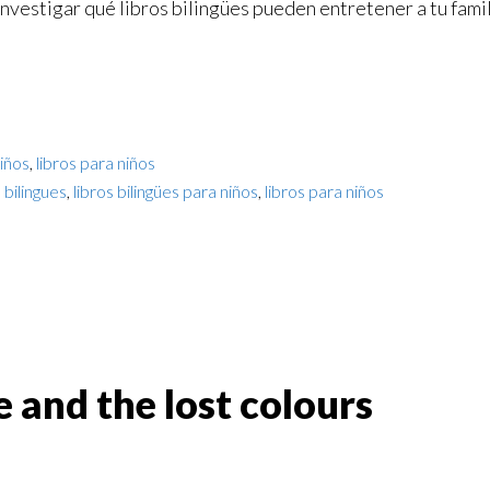
vestigar qué libros bilingües pueden entretener a tu famili
niños
,
libros para niños
s bilingues
,
libros bilingües para niños
,
libros para niños
e and the lost colours