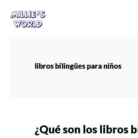
Skip
Skip
to
to
main
footer
content
libros bilingües para niños
¿Qué son los libros b