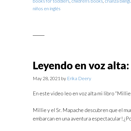
books for toddlers
,
children's books
,
crianza biling
niños en inglés
Leyendo en voz alta: 
May 28, 2021
by
Erika Deery
En este video leo en voz alta mi libro “Milli
Millie y el Sr. Mapache descubren que el mu
embarcan en una aventura espectacular! ¿Po