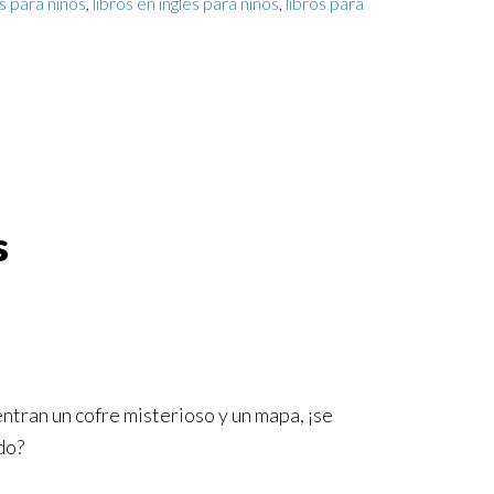
es para niños
,
libros en inglés para niños
,
libros para
s
tran un cofre misterioso y un mapa, ¡se
do?