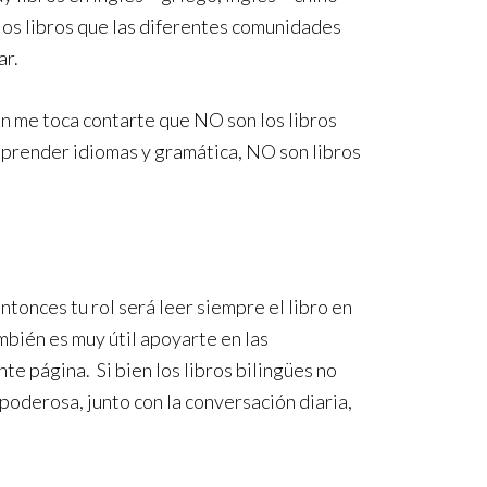
n los libros que las diferentes comunidades
ar.
én me toca contarte que NO son los libros
 aprender idiomas y gramática, NO son libros
tonces tu rol será leer siempre el libro en
mbién es muy útil apoyarte en las
te página. Si bien los libros bilingües no
poderosa, junto con la conversación diaria,