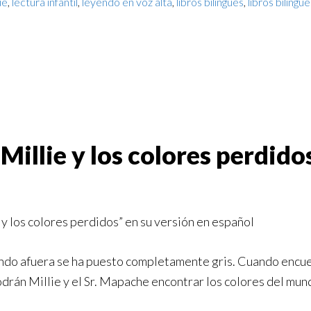
ue
,
lectura infantil
,
leyendo en voz alta
,
libros bilingues
,
libros bilingü
Millie y los colores perdido
e y los colores perdidos” en su versión en español
ndo afuera se ha puesto completamente gris. Cuando encuen
drán Millie y el Sr. Mapache encontrar los colores del mun