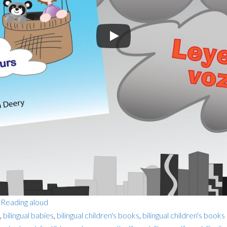
,
Reading aloud
,
bilingual babies
,
bilingual children's books
,
bilingual children's books