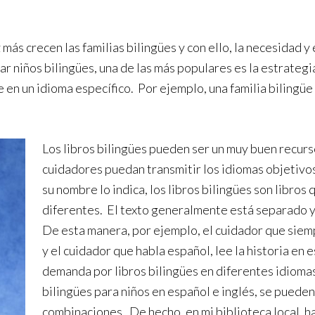
ás crecen las familias bilingües y con ello, la necesidad y
riar niños bilingües, una de las más populares es la estrat
e en un idioma específico. Por ejemplo, una familia bilingü
Los libros bilingües pueden ser un muy buen recurs
cuidadores puedan transmitir los idiomas objetivos
su nombre lo indica, los libros bilingües son libros
diferentes. El texto generalmente está separado ya
De esta manera, por ejemplo, el cuidador que siempr
y el cuidador que habla español, lee la historia en 
demanda por libros bilingües en diferentes idiomas,
bilingües para niños en español e inglés, se puede
combinaciones. De hecho, en mi biblioteca local, hay