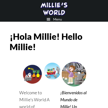
Skip
Skip
to
to
main
footer
Menu
content
¡Hola Millie! Hello
Millie!
Welcome to
¡Bienvenidos al
Millie’s World A
Mundo de
world of
Millie! Un