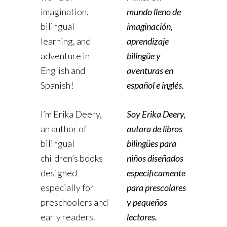
imagination,
mundo lleno de
bilingual
imaginación,
learning, and
aprendizaje
adventure in
bilingüe y
English and
aventuras en
Spanish!
español e inglés.
I’m Erika Deery,
Soy Erika Deery,
an author of
autora de libros
bilingual
bilingües para
children’s books
niños diseñados
designed
específicamente
especially for
para prescolares
preschoolers and
y pequeños
early readers.
lectores.