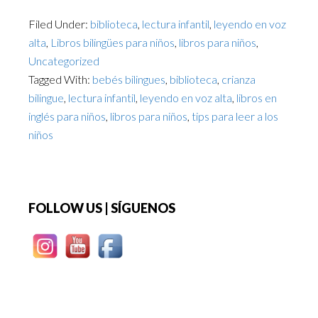
Filed Under:
biblioteca
,
lectura infantil
,
leyendo en voz
alta
,
Libros bilingües para niños
,
libros para niños
,
Uncategorized
Tagged With:
bebés bilingues
,
biblioteca
,
crianza
bilingue
,
lectura infantil
,
leyendo en voz alta
,
libros en
inglés para niños
,
libros para niños
,
tips para leer a los
niños
Footer
FOLLOW US | SÍGUENOS