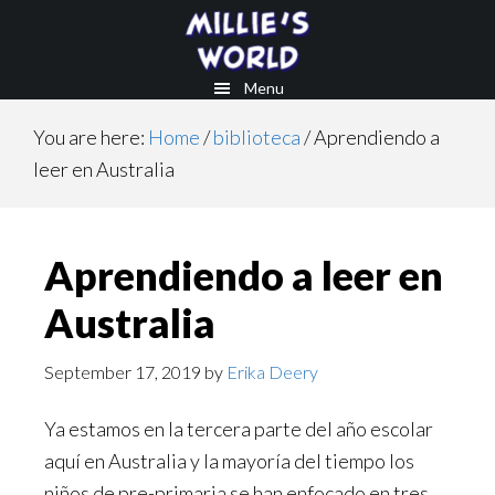
Skip
Skip
to
to
main
footer
Menu
content
You are here:
Home
/
biblioteca
/
Aprendiendo a
leer en Australia
Aprendiendo a leer en
Australia
September 17, 2019
by
Erika Deery
Ya estamos en la tercera parte del año escolar
aquí en Australia y la mayoría del tiempo los
niños de pre-primaria se han enfocado en tres