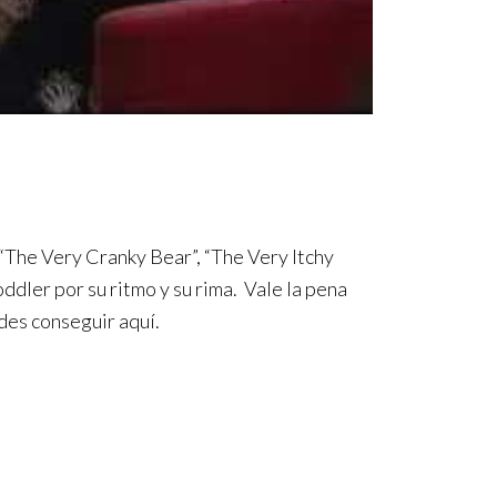
e “The Very Cranky Bear”, “The Very Itchy
ddler por su ritmo y su rima. Vale la pena
edes conseguir aquí.