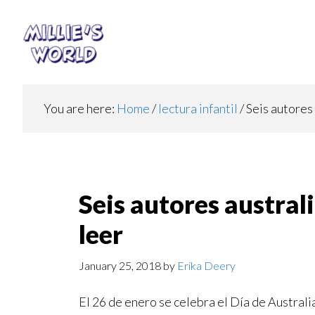
Skip
Skip
to
to
main
footer
content
You are here:
Home
/
lectura infantil
/
Seis autores 
Seis autores austral
leer
January 25, 2018
by
Erika Deery
El 26 de enero se celebra el Día de Australi