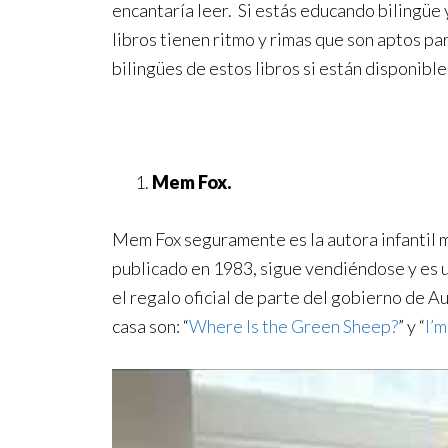
encantaría leer. Si estás educando bilingüe 
libros tienen ritmo y rimas que son aptos pa
bilingües de estos libros si están disponibles, 
Mem Fox.
Mem Fox seguramente es la autora infantil má
publicado en 1983, sigue vendiéndose y es un
el regalo oficial de parte del gobierno de A
casa son: “
Where Is the Green Sheep?
” y “
I’m