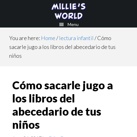
Skip
Skip
to
to
main
footer
Menu
content
You are here:
Home
/
lectura infantil
/
Cómo
sacarle jugo a los libros del abecedario de tus
niños
Cómo sacarle jugo a
los libros del
abecedario de tus
niños