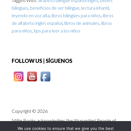
Tagged With:
alfabeto bilingue español inglés
,
bebés
bilingues
,
beneficios de ser bilingue
,
lectura infantil
,
leyendo en voz alta
,
libros bilingües para niños
,
libros
de alfabeto inglés español
,
libros de animales
,
libros
para niños
,
tips para leer a los niños
Footer
FOLLOW US | SÍGUENOS
Copyright © 2026
Millie Books acknowledges the Wurundjeri People of
the Kulin Nation as Traditional Owners and
We use cookies to ensure that we give you the best
storytellers of the land on which we create stories.