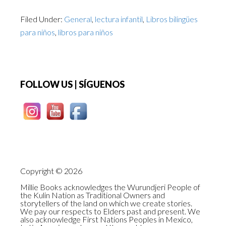
Filed Under:
General
,
lectura infantil
,
Libros bilingües
para niños
,
libros para niños
Footer
FOLLOW US | SÍGUENOS
Copyright © 2026
Millie Books acknowledges the Wurundjeri People of
the Kulin Nation as Traditional Owners and
storytellers of the land on which we create stories.
We pay our respects to Elders past and present. We
also acknowledge First Nations Peoples in Mexico,