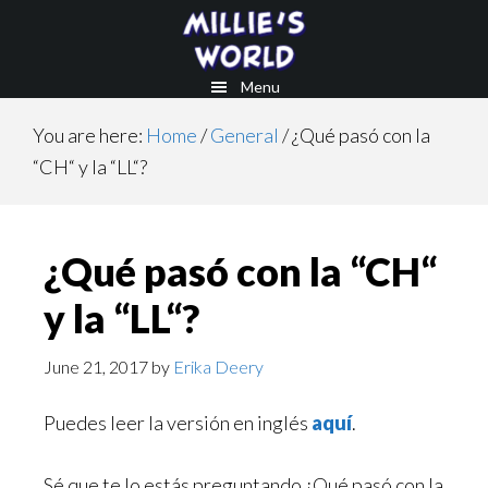
Skip
Skip
to
to
main
footer
Menu
content
You are here:
Home
/
General
/
¿Qué pasó con la
“CH“ y la “LL“?
¿Qué pasó con la “CH“
y la “LL“?
June 21, 2017
by
Erika Deery
Puedes leer la versión en inglés
aquí
.
Sé que te lo estás preguntando ¿Qué pasó con la