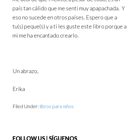
país tan cálido que me sentí muy apapachada. Y
eso no sucede en otros países. Espero que a
tu(s) peque(s) y a ti les guste este libro porque a
mi me ha encantado crearlo.
Un abrazo,
Erika
Filed Under:
libros para niños
Footer
FOLLOW US | SÍGUENOS