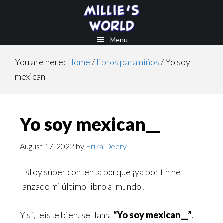
Skip
Skip
to
to
main
footer
Menu
content
You are here:
Home
/
libros para niños
/
Yo soy
mexican__
Yo soy mexican__
August 17, 2022
by
Erika Deery
Estoy súper contenta porque ¡ya por fin he
lanzado mi último libro al mundo!
Y sí, leíste bien, se llama
“Yo soy mexican__”
,