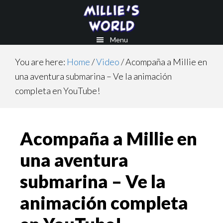
Skip
Skip
to
to
main
footer
Menu
content
You are here:
Home
/
Video
/
Acompaña a Millie en
una aventura submarina – Ve la animación
completa en YouTube!
Acompaña a Millie en
una aventura
submarina – Ve la
animación completa