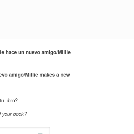
ie hace un nuevo amigo/Millie
evo amigo/Millie makes a new
u libro?
d your book?